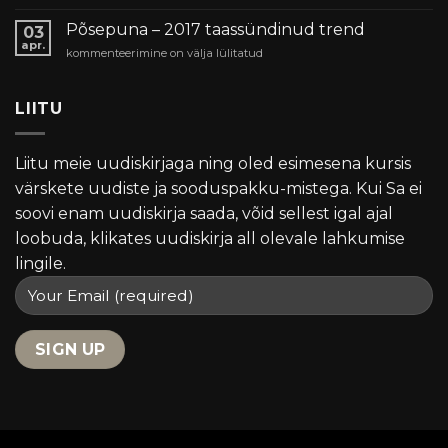
meigi
Skin
ala
nipid
Põsepuna – 2017 taassündinud trend
03
tõeline
ja
apr.
proff?
Põsepuna
kommenteerimine on välja lülitatud
trendid
–
2017
taassündinud
LIITU
trend
Liitu meie uudiskirjaga ning oled esimesena kursis
värskete uudiste ja sooduspakku-mistega. Kui Sa ei
soovi enam uudiskirja saada, võid sellest igal ajal
loobuda, klikates uudiskirja all olevale lahkumise
lingile.