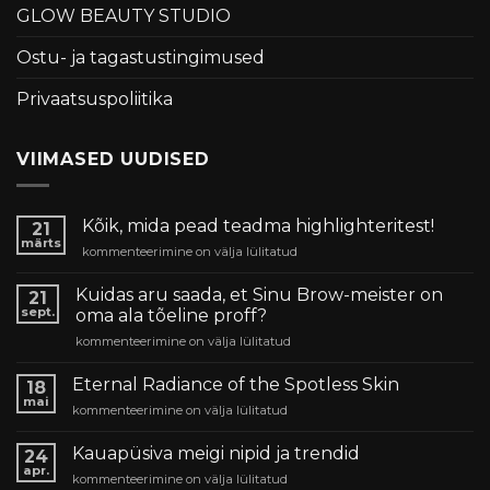
GLOW BEAUTY STUDIO
Ostu- ja tagastustingimused
Privaatsuspoliitika
VIIMASED UUDISED
Kõik, mida pead teadma highlighteritest!
21
märts
Kõik,
kommenteerimine on välja lülitatud
mida
pead
Kuidas aru saada, et Sinu Brow-meister on
21
teadma
sept.
oma ala tõeline proff?
highlighteritest!
Kuidas
kommenteerimine on välja lülitatud
aru
saada,
Eternal Radiance of the Spotless Skin
18
et
mai
Eternal
kommenteerimine on välja lülitatud
Sinu
Radiance
Brow-
of
Kauapüsiva meigi nipid ja trendid
meister
24
the
apr.
on
Kauapüsiva
kommenteerimine on välja lülitatud
Spotless
oma