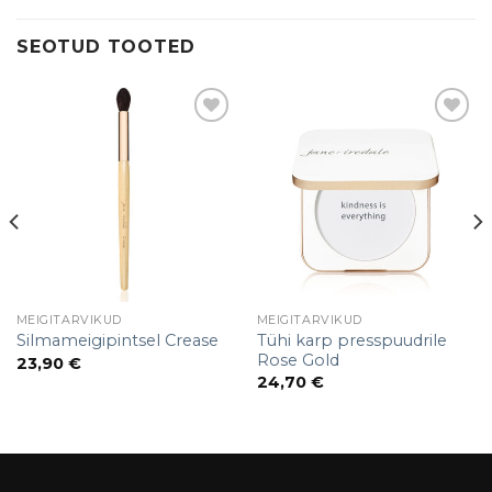
SEOTUD TOOTED
Add to
Add to
Wishlist
Wishlist
MEIGITARVIKUD
MEIGITARVIKUD
Tühi karp presspuudrile
Silmameigipintsel Crease
Rose Gold
23,90
€
24,70
€