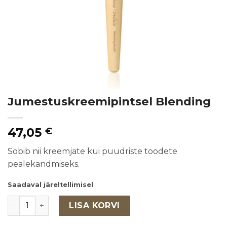
Jumestuskreemipintsel Blending
47,05
€
Sobib nii kreemjate kui puudriste toodete
pealekandmiseks.
Saadaval järeltellimisel
Jumestuskreemipintsel Blending kogus
LISA KORVI